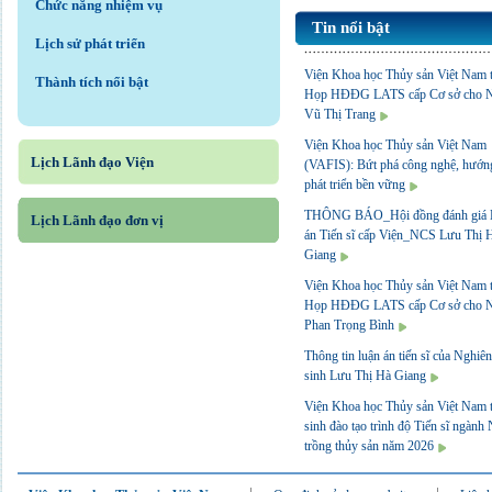
Chức năng nhiệm vụ
Tin nổi bật
Lịch sử phát triển
Viện Khoa học Thủy sản Việt Nam 
Thành tích nổi bật
Họp HĐĐG LATS cấp Cơ sở cho 
Vũ Thị Trang
Viện Khoa học Thủy sản Việt Nam
Lịch Lãnh đạo Viện
(VAFIS): Bứt phá công nghệ, hướng
phát triển bền vững
THÔNG BÁO_Hội đồng đánh giá 
Lịch Lãnh đạo đơn vị
án Tiến sĩ cấp Viện_NCS Lưu Thị 
Giang
Viện Khoa học Thủy sản Việt Nam 
Họp HĐĐG LATS cấp Cơ sở cho 
Phan Trọng Bình
Thông tin luận án tiến sĩ của Nghiê
sinh Lưu Thị Hà Giang
Viện Khoa học Thủy sản Việt Nam 
sinh đào tạo trình độ Tiến sĩ ngành
trồng thủy sản năm 2026