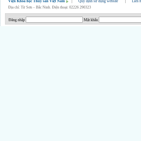
Viện Khoa học Thủy sản Việt Nam
Quy định sử dụng website
Liên 
Địa chỉ: Từ Sơn – Bắc Ninh. Điện thoại: 02226 290323
Đăng nhập
Mật khẩu