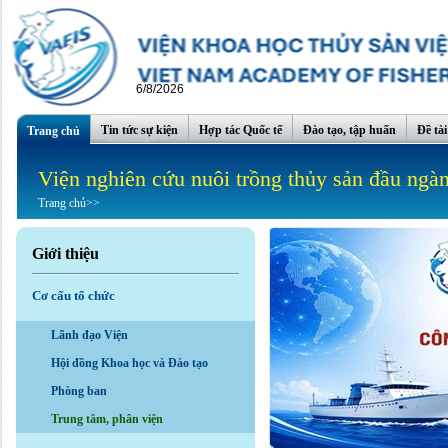
6/8/2026
Tin tức sự kiện
Hợp tác Quốc tế
Đào tạo, tập huấn
Đề tà
Trang chủ
Viện nghiên cứu nuôi trồng thủy sản đầu ngà
Trang chủ
>>
Giới thiệu
Cơ cấu tổ chức
Lãnh đạo Viện
Hội đồng Khoa học và Đào tạo
Phòng ban
Trung tâm, phân viện