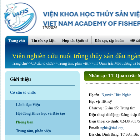
7/8/2026
Tin tức sự kiện
Hợp tác Quốc tế
Đào tạo, tập huấn
Đề tà
Trang chủ
Viện nghiên cứu nuôi trồng thủy sản đầu ngà
Trang chủ
>>
Cơ cấu tổ chức
>>
Trung tâm, phân viện
>>
TT Quan trắc Môi trường và b
Nhân sự:
TT Quan trắc M
Giới thiệu
Cơ cấu tổ chức
Họ tên:
Nguyễn Hữu Nghĩa
Học vị:
Tiến sỹ
Lãnh đạo Viện
Chức vụ:
Giám đốc Trung tâm
Hội đồng Khoa học và Đào tạo
Điện thoại di động:
Đăng nhập để
Điện thoại cố định:
02438.7857
Phòng ban
Email:
nghia@ria1.org
Trung tâm, phân viện
Địa chỉ:
Đình Bảng, Từ Sơn, Bắc