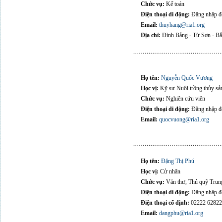
Chức vụ:
Kế toán
Điện thoại di động:
Đăng nhập để
Email:
thuyhang@ria1.org
Địa chỉ:
Đình Bảng - Từ Sơn - Bắ
Họ tên:
Nguyễn Quốc Vương
Học vị:
Kỹ sư Nuôi trồng thủy sả
Chức vụ:
Nghiên cứu viên
Điện thoại di động:
Đăng nhập để
Email:
quocvuong@ria1.org
Họ tên:
Đặng Thị Phú
Học vị:
Cử nhân
Chức vụ:
Văn thư, Thủ quỹ Trun
Điện thoại di động:
Đăng nhập để
Điện thoại cố định:
02222 6282
Email:
dangphu@ria1.org