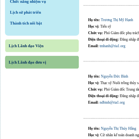
Chức năng nhiệm vụ
Lịch sử phát triển
Họ tên:
Trương Thị Mỹ Hạnh
Thành tích nổi bật
Học vị:
Tiến sỹ
Chức vụ:
Phó Giám đốc phụ trác
Điện thoại di động:
Đăng nhập để
Lịch Lãnh đạo Viện
Email:
tmhanh@ria1.org
Lịch Lãnh đạo đơn vị
Họ tên:
Nguyễn Đức Bình
Học vị:
Thạc sỹ Nuôi trồng thủy s
Chức vụ:
Phó Giám đốc Trung t
Điện thoại di động:
Đăng nhập để
Email:
ndbinh@ria1.org
Họ tên:
Nguyễn Thị Thúy Hằng
Học vị:
Cử nhân kế toán doanh ng