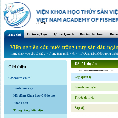
7/8/2026
Tin tức sự kiện
Hợp tác Quốc tế
Đào tạo, tập huấn
Đề tà
Trang chủ
Viện nghiên cứu nuôi trồng thủy sản đầu ngà
Trang chủ
>>
Cơ cấu tổ chức
>>
Trung tâm, phân viện
>>
TT Quan trắc Môi trường và b
Đề tài, dự án
Giới thiệu
Cấp quản lý:
Cơ cấu tổ chức
Loại đề tài dự án:
Lãnh đạo Viện
Hội đồng Khoa học và Đào tạo
Thuộc đơn vị:
Phòng ban
Sắp xếp:
Trung tâm, phân viện