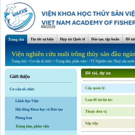
8/8/2026
Tin tức sự kiện
Hợp tác Quốc tế
Đào tạo, tập huấn
Đề tà
Trang chủ
Viện nghiên cứu nuôi trồng thủy sản đầu ngà
Trang chủ
>>
Cơ cấu tổ chức
>>
Trung tâm, phân viện
>>
TT Nghiên cứu Thuỷ sản nước
Đề tài, dự án
Giới thiệu
Cấp quản lý:
Cơ cấu tổ chức
Loại đề tài dự án:
Lãnh đạo Viện
Hội đồng Khoa học và Đào tạo
Thuộc đơn vị:
Phòng ban
Sắp xếp:
Trung tâm, phân viện