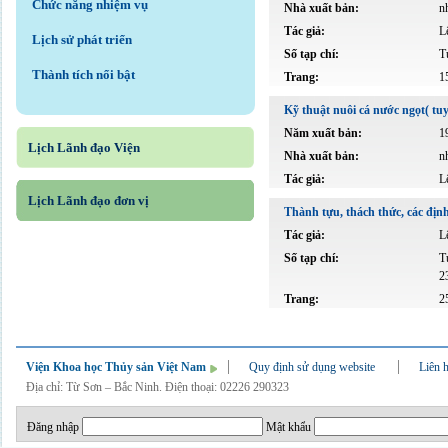
Chức năng nhiệm vụ
Nhà xuất bản:
n
Tác giả:
L
Lịch sử phát triển
Số tạp chí:
T
Thành tích nổi bật
Trang:
1
Kỹ thuật nuôi cá nước ngọt( tu
Năm xuất bản:
1
Lịch Lãnh đạo Viện
Nhà xuất bản:
n
Tác giả:
L
Lịch Lãnh đạo đơn vị
Thành tựu, thách thức, các địn
Tác giả:
L
Số tạp chí:
T
2
Trang:
2
Viện Khoa học Thủy sản Việt Nam
Quy định sử dụng website
Liên 
Địa chỉ: Từ Sơn – Bắc Ninh. Điện thoại: 02226 290323
Đăng nhập
Mật khẩu