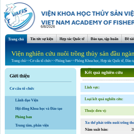
6/8/2026
Tin tức sự kiện
Hợp tác Quốc tế
Đào tạo, tập huấn
Đề tà
Trang chủ
Viện nghiên cứu nuôi trồng thủy sản đầu ngà
Trang chủ
>>
Cơ cấu tổ chức
>>
Phòng ban
>>
Phòng Khoa học, Hợp tác Quốc tế, Đào t
Kết quả nghiên cứu
Giới thiệu
Lĩnh vực:
Cơ cấu tổ chức
Loại kết quả nghiên cứu:
Lãnh đạo Viện
Hội đồng Khoa học và Đào tạo
Thuộc đơn vị:
Phòng ban
Xu thế phát triển nuôi trồng t
Trung tâm, phân viện
Năm xuất bản:
2