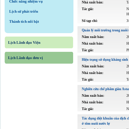
Chức năng nhiệm vụ
Nhà xuất bản:
T
Tác giả:
N
Lịch sử phát triển
H
Số tạp chí:
3
Thành tích nổi bật
Quản lý môi trường trong nuôi
Năm xuất bản:
2
Lịch Lãnh đạo Viện
Nhà xuất bản:
H
Tác giả:
P
Lịch Lãnh đạo đơn vị
Hiện trạng sử dụng kháng sinh 
Năm xuất bản:
2
Nhà xuất bản:
H
Tác giả:
T
Nghiên cứu chế phẩm giàu Astax
Năm xuất bản:
2
Nhà xuất bản:
H
Tác giả:
N
Tác dụng diệt khuẩn của dịch c
ở tôm nuôi nước lợ