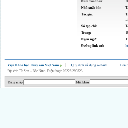
Năm xuất bản:
2
Nhà xuất bản:
T
Tác giả:
T
L
Số tạp chí:
T
Trang:
1
Ngôn ngữ:
T
Đường link url:
h
Viện Khoa học Thủy sản Việt Nam
Quy định sử dụng website
Liên 
Địa chỉ: Từ Sơn – Bắc Ninh. Điện thoại: 02226 290323
Đăng nhập
Mật khẩu