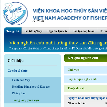
6/8/2026
Tin tức sự kiện
Hợp tác Quốc tế
Đào tạo, tập huấn
Đề tà
Trang chủ
Viện nghiên cứu nuôi trồng thủy sản đầu ngà
Trang chủ
>>
Cơ cấu tổ chức
>>
Trung tâm, phân viện
>>
TT Quan trắc Môi trường và b
Kết quả nghiên cứu
Giới thiệu
Lĩnh vực:
Cơ cấu tổ chức
Loại kết quả nghiên cứu:
Lãnh đạo Viện
Hội đồng Khoa học và Đào tạo
Thuộc đơn vị:
Phòng ban
Nguyên nhân hiện tượng ngao ch
Trung tâm, phân viện
Năm xuất bản:
2