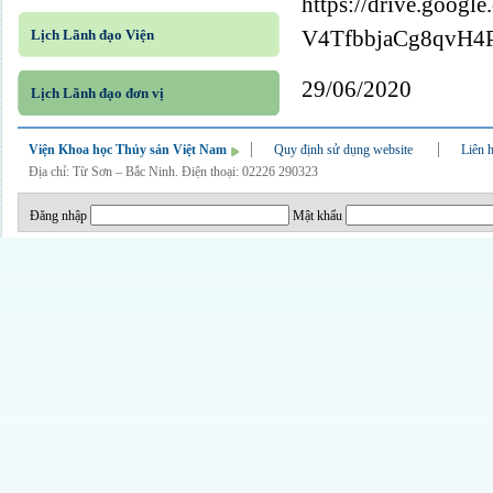
https://drive.googl
V4TfbbjaCg8qvH4P
Lịch Lãnh đạo Viện
29/06/2020
Lịch Lãnh đạo đơn vị
Viện Khoa học Thủy sản Việt Nam
Quy định sử dụng website
Liên 
Địa chỉ: Từ Sơn – Bắc Ninh. Điện thoại: 02226 290323
Đăng nhập
Mật khẩu