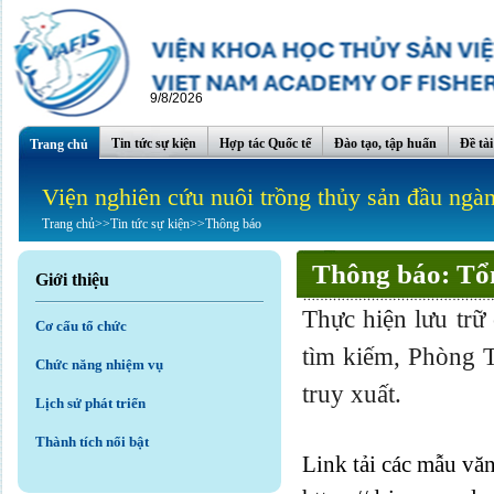
9/8/2026
Tin tức sự kiện
Hợp tác Quốc tế
Đào tạo, tập huấn
Đề tà
Trang chủ
Viện nghiên cứu nuôi trồng thủy sản đầu ngà
Trang chủ
>>
Tin tức sự kiện
>>
Thông báo
Thông báo: Tổ
Giới thiệu
Thực hiện lưu trữ
Cơ cấu tổ chức
tìm kiếm, Phòng 
Chức năng nhiệm vụ
truy xuất.
Lịch sử phát triển
Thành tích nổi bật
Link tải các mẫu vă