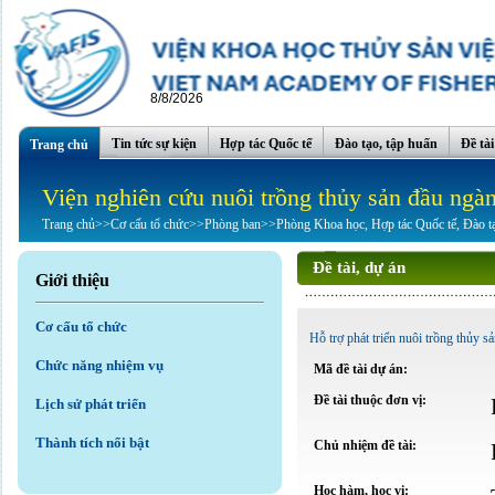
8/8/2026
Tin tức sự kiện
Hợp tác Quốc tế
Đào tạo, tập huấn
Đề tà
Trang chủ
Viện nghiên cứu nuôi trồng thủy sản đầu ngà
Trang chủ
>>
Cơ cấu tổ chức
>>
Phòng ban
>>
Phòng Khoa học, Hợp tác Quốc tế, Đào t
Đề tài, dự án
Giới thiệu
Cơ cấu tổ chức
Hỗ trợ phát triển nuôi trồng thủy 
Chức năng nhiệm vụ
Mã đề tài dự án:
Đề tài thuộc đơn vị:
Lịch sử phát triển
Thành tích nổi bật
Chủ nhiệm đề tài:
Học hàm, học vị: