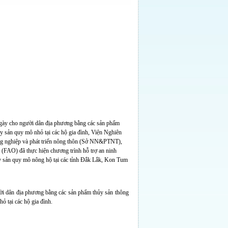
ngày cho người dân địa phương bằng các sản phẩm
y sản quy mô nhỏ tại các hộ gia đình, Viện Nghiên
ông nghiệp và phát triển nông thôn (Sở NN&PTNT),
(FAO) đã thực hiện chương trình hỗ trợ an ninh
ủy sản quy mô nông hộ tại các tỉnh Đắk Lắk, Kon Tum
ời dân địa phương bằng các sản phẩm thủy sản thông
ỏ tại các hộ gia đình.