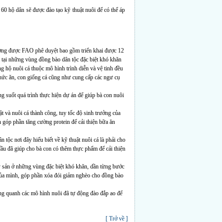
 60 hộ dân sẽ được đào tạo kỹ thuật nuôi để có thể áp
ương được FAO phê duyệt bao gồm triển khai được 12
á tại những vùng đồng bào dân tộc đặc biệt khó khăn
 hộ nuôi cá thuộc mô hình trình diễn và vệ tinh đều
thức ăn, con giống cá cũng như cung cấp các ngư cụ
g suốt quá trình thực hiện dự án để giúp bà con nuôi
 và nuôi cá thành công, tuy tốc độ sinh trưởng của
 góp phần tăng cường protein để cải thiện bữa ăn
tộc nơi đây hiểu biết về kỹ thuật nuôi cá là phải cho
ầu đã giúp cho bà con có thêm thực phẩm để cải thiện
 sản ở những vùng đặc biệt khó khăn, dần từng bước
của mình, góp phần xóa đói giảm nghèo cho đồng bào
ng quanh các mô hình nuôi đã tự động đào đắp ao để
[ Trở về ]