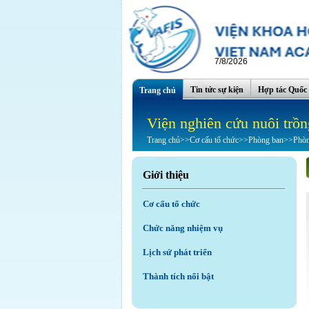
7/8/2026
Tin tức sự kiện
Hợp tác Quốc 
Trang chủ
Viện nghiên cứu nuôi trồn
Trang chủ
>>
Cơ cấu tổ chức
>>
Phòng ban
>>
Phòn
Giới thiệu
Cơ cấu tổ chức
Chức năng nhiệm vụ
Lịch sử phát triển
Thành tích nổi bật