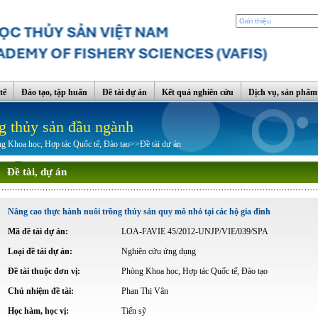
tế
Đào tạo, tập huấn
Đề tài dự án
Kết quả nghiên cứu
Dịch vụ, sản phẩm
g thủy sản đầu ngành
g Khoa học, Hợp tác Quốc tế, Đào tạo
>>
Đề tài dự án
Đề tài, dự án
Nâng cao
thực hành
nuôi trồng thủy sản
quy mô nhỏ
tại
các hộ gia đình
Mã đề tài dự án:
LOA-FAVIE 45/2012-UNJP/VIE/039/SPA
Loại đề tài dự án:
Nghiên cứu ứng dụng
Đề tài thuộc đơn vị:
Phòng Khoa học, Hợp tác Quốc tế, Đào tạo
Chủ nhiệm đề tài:
Phan Thị Vân
Học hàm, học vị:
Tiến sỹ