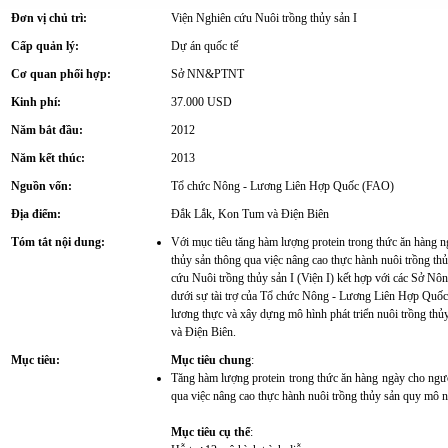
Đơn vị chủ trì:
Viện Nghiên cứu Nuôi trồng thủy sản I
Cấp quản lý:
Dự án quốc tế
Cơ quan phối hợp:
Sở NN&PTNT
Kinh phí:
37.000 USD
Năm bắt đầu:
2012
Năm kết thúc:
2013
Nguồn vốn:
Tổ chức Nông - Lương Liên Hợp Quốc (FAO)
Địa điểm:
Đắk Lắk, Kon Tum và Điện Biên
Tóm tắt nội dung:
Với mục tiêu tăng hàm lượng protein trong thức ăn hàng 
thủy sản thông qua việc nâng cao thực hành nuôi trồng thủ
cứu Nuôi trồng thủy sản I (Viện I) kết hợp với các Sở N
dưới sự tài trợ của Tổ chức Nông - Lương Liên Hợp Quốc 
lương thực và xây dựng mô hình phát triển nuôi trồng th
và Điện Biên.
Mục tiêu:
Mục tiêu chung
:
Tăng hàm lượng protein trong thức ăn hàng ngày cho ngư
qua việc nâng cao thực hành nuôi trồng thủy sản quy mô nh
Mục tiêu cụ thể
: