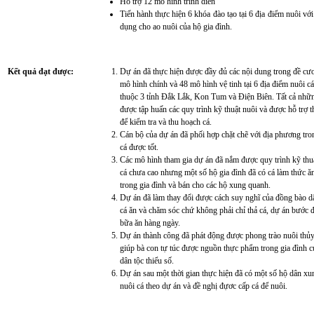
Hỗ trợ 12 mô hình trình diễn
Tiến hành thực hiện 6 khóa đào tạo tại 6 địa điểm nuôi với
dụng cho ao nuôi của hộ gia đình.
Kết quả đạt được:
Dự án đã thực hiện được đầy đủ các nội dung trong đề c
mô hình chính và 48 mô hình vệ tinh tại 6 địa điểm nuôi c
thuộc 3 tỉnh Đắk Lắk, Kon Tum và Điện Biên. Tất cả những
được tập huấn các quy trình kỹ thuật nuôi và được hỗ trợ 
để kiểm tra và thu hoạch cá.
Cán bộ của dự án đã phối hợp chặt chẽ với địa phương tron
cá được tốt.
Các mô hình tham gia dự án đã nắm được quy trình kỹ thuật
cá chưa cao nhưng một số hộ gia đình đã có cá làm thức ăn
trong gia đình và bán cho các hộ xung quanh.
Dự án đã làm thay đổi được cách suy nghĩ của đồng bào dân 
cá ăn và chăm sóc chứ không phải chỉ thả cá, dự án bước đ
bữa ăn hàng ngày.
Dự án thành công đã phát động được phong trào nuôi thủy
giúp bà con tự túc được nguồn thực phẩm trong gia đình 
dân tộc thiểu số.
Dự án sau một thời gian thực hiện đã có một số hộ dân xu
nuôi cá theo dự án và đề nghị đựơc cấp cá để nuôi.